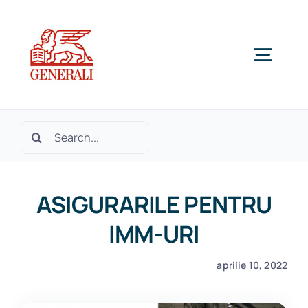
Skip
to
content
Togg
Navig
Home
Cautare...
Despre noi
ASIGURARILE PENTRU
Produse si Servicii
IMM-URI
aprilie 10, 2022
SOLICITA OFERTA