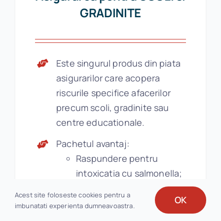
GRADINITE
Este singurul produs din piata
asigurarilor care acopera
riscurile specifice afacerilor
precum scoli, gradinite sau
centre educationale.
Pachetul avantaj:
Raspundere pentru
intoxicatia cu salmonella;
Despagubim bunurile
Acest site foloseste cookies pentru a
OK
furate copiilor din incinta
imbunatati experienta dumneavoastra.
scolilor sau gradinitelor;