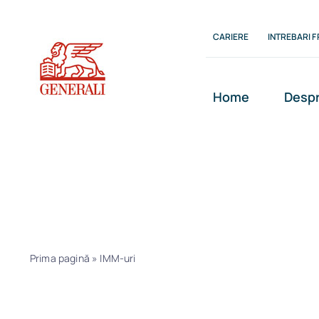
Skip
to
CARIERE
INTREBARI 
content
Home
Despr
IMM-uri
Prima pagină
»
IMM-uri