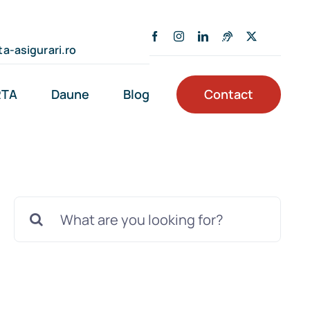
a-asigurari.ro
RTA
Daune
Blog
Contact
Cautare...