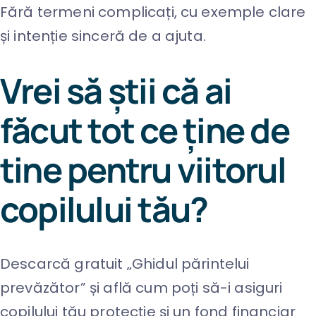
ip to
Fără termeni complicați, cu exemple clare
ontent
și intenție sinceră de a ajuta.
Vrei să știi că ai
făcut tot ce ține de
tine pentru viitorul
copilului tău?
Descarcă gratuit „Ghidul părintelui
prevăzător” și află cum poți să-i asiguri
copilului tău protecție și un fond financiar