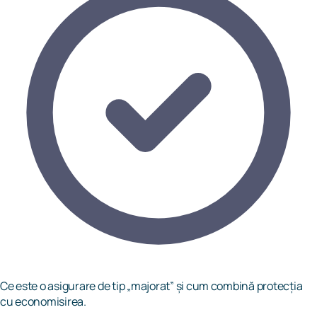
Ce este o asigurare de tip „majorat” și cum combină protecția
cu economisirea.