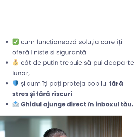
părintelui prevăzător”
și vezi:
cum funcționează soluția care îți
oferă liniște și siguranță
cât de puțin trebuie să pui deoparte
lunar,
și cum îți poți proteja copilul
fără
stres și fără riscuri
Ghidul ajunge direct în inboxul tău.