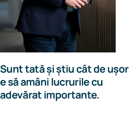
Sunt tată și știu cât de ușor
e să amâni lucrurile cu
adevărat importante.
Am creat acest ghid nu ca expert în
asigurări, ci ca părinte care vrea să-i ofere