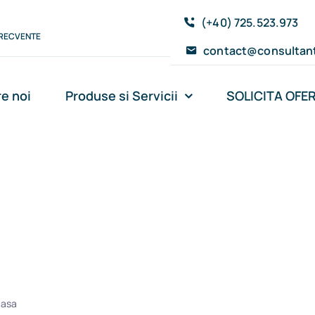
(+40) 725.523.973
FRECVENTE
contact@consultant
e noi
Produse si Servicii
SOLICITA OFE
tenta de
lita Eurocasa
casa