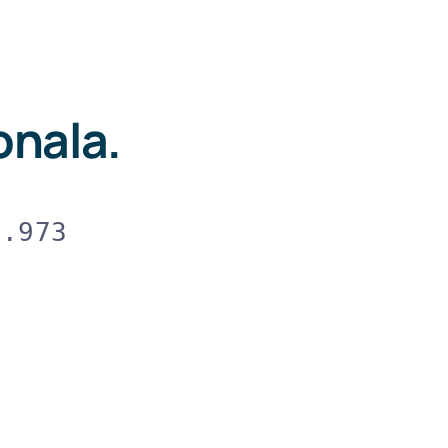
onala.
3.973