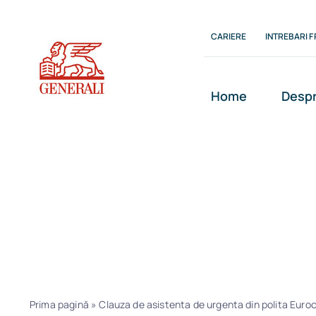
Skip
to
CARIERE
INTREBARI 
content
Home
Despr
Clauza de asis
urgenta din po
Prima pagină
»
Clauza de asistenta de urgenta din polita Euro