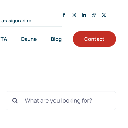
a-asigurari.ro
RTA
Daune
Blog
Contact
Cautare...