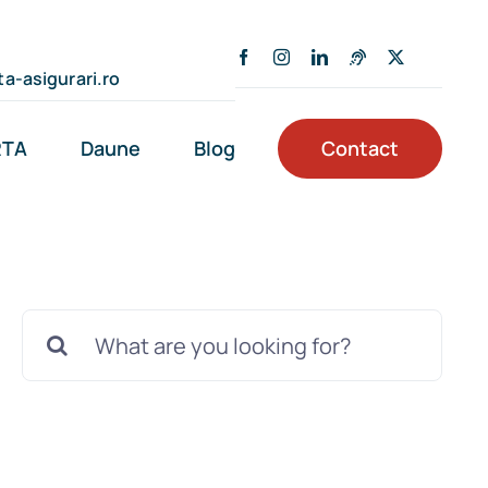
a-asigurari.ro
RTA
Daune
Blog
Contact
Cautare...