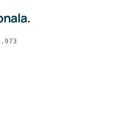
onala.
3.973