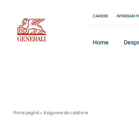
Skip
to
CARIERE
INTREBARI 
content
Home
Despr
Asigurare de ca
Prima pagină
»
Asigurare de calatorie