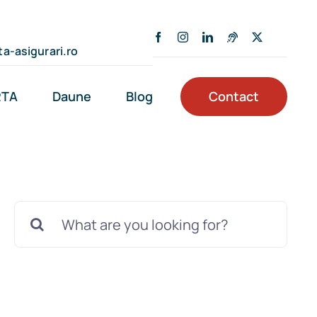
a-asigurari.ro
RTA
Daune
Blog
Contact
Cautare...