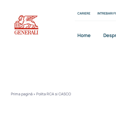
Skip
to
CARIERE
INTREBARI 
content
Home
Despr
Polita RCA si 
Prima pagină
»
Polita RCA si CASCO