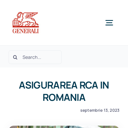
Skip
to
content
Togg
Navig
Home
Cautare...
Despre noi
ASIGURAREA RCA IN
Produse si Servicii
ROMANIA
septembrie 13, 2023
SOLICITA OFERTA