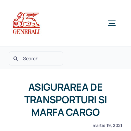
Skip
to
content
Togg
Navig
Home
Cautare...
Despre noi
ASIGURAREA DE
Produse si Servicii
TRANSPORTURI SI
MARFA CARGO
SOLICITA OFERTA
martie 19, 2021