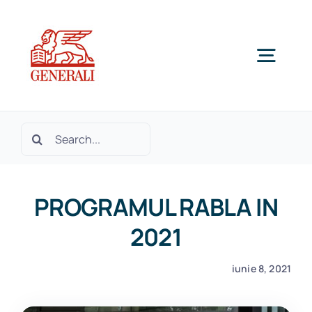
Skip
to
content
Togg
Navig
Home
Cautare...
Despre noi
PROGRAMUL RABLA IN
Produse si Servicii
2021
iunie 8, 2021
SOLICITA OFERTA