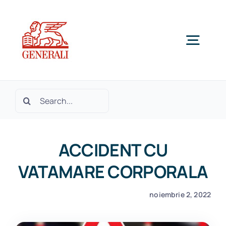
Skip
to
content
Togg
Navig
Home
Cautare...
Despre noi
ACCIDENT CU
Produse si Servicii
VATAMARE CORPORALA
noiembrie 2, 2022
SOLICITA OFERTA