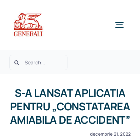
Skip
to
content
Togg
Navig
Home
Cautare...
Despre noi
S-A LANSAT APLICATIA
Produse si Servicii
PENTRU „CONSTATAREA
AMIABILA DE ACCIDENT”
SOLICITA OFERTA
decembrie 21, 2022