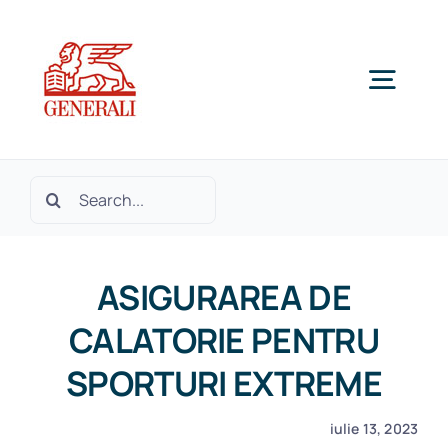
Skip
to
content
Togg
Navig
Home
Cautare...
Despre noi
ASIGURAREA DE
Produse si Servicii
CALATORIE PENTRU
SPORTURI EXTREME
SOLICITA OFERTA
iulie 13, 2023